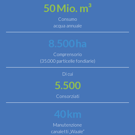
50
Mio. m³
Consumo
acqua annuale
8.500
ha
Comprensorio
(35.000 particelle fondiarie)
Di cui
5.500
Consorziati
40
km
Manutenzione
canaletti „Waale“