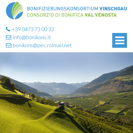
+39 0473 73 00 32
info@bonikons.it
bonikons@pec.rolmail.net