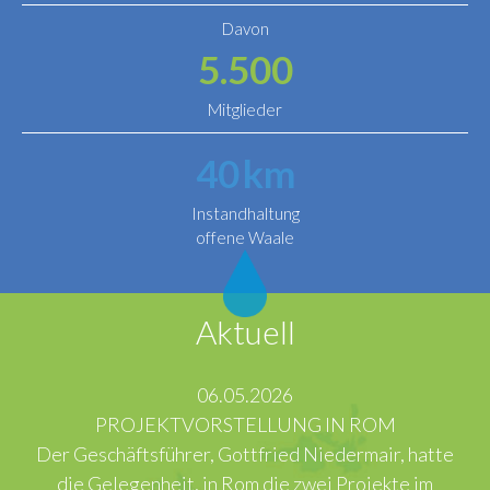
Davon
5.500
Mitglieder
40
km
Instandhaltung
offene Waale
Aktuell
06.05.2026
PROJEKTVORSTELLUNG IN ROM
Der Geschäftsführer, Gottfried Niedermair, hatte
die Gelegenheit, in Rom die zwei Projekte im