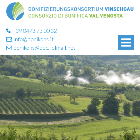
+39 0473 73 00 32
info@bonikons.it
bonikons@pec.rolmail.net