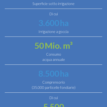
Superficie sotto irrigazione
Di cui
3.600
ha
Irrigazione a goccia
50
Mio. m³
Consumo
acqua annuale
8.500
ha
Comprensorio
(35.000 particelle fondiarie)
Di cui
5.500