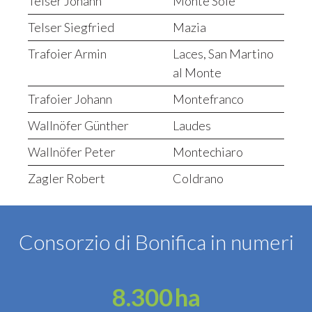
Telser Johann
Monte Sole
Telser Siegfried
Mazia
Trafoier Armin
Laces, San Martino
al Monte
Trafoier Johann
Montefranco
Wallnöfer Günther
Laudes
Wallnöfer Peter
Montechiaro
Zagler Robert
Coldrano
Consorzio di Bonifica in numeri
8.300
ha