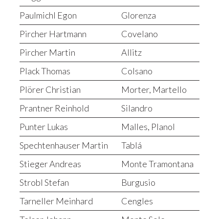
Paulmichl Egon
Glorenza
Pircher Hartmann
Covelano
Pircher Martin
Allitz
Plack Thomas
Colsano
Plörer Christian
Morter, Martello
Prantner Reinhold
Silandro
Punter Lukas
Malles, Planol
Spechtenhauser Martin
Tablá
Stieger Andreas
Monte Tramontana
Strobl Stefan
Burgusio
Tarneller Meinhard
Cengles