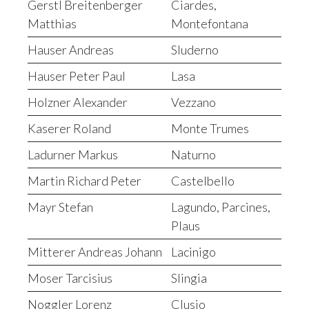
Gerstl Breitenberger
Ciardes,
Matthias
Montefontana
Hauser Andreas
Sluderno
Hauser Peter Paul
Lasa
Holzner Alexander
Vezzano
Kaserer Roland
Monte Trumes
Ladurner Markus
Naturno
Martin Richard Peter
Castelbello
Mayr Stefan
Lagundo, Parcines,
Plaus
Mitterer Andreas Johann
Lacinigo
Moser Tarcisius
Slingia
Noggler Lorenz
Clusio