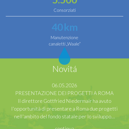
Consorziati
40
km
Manutenzione
canaletti „Waale“
Novitá
06.05.2026
PRESENTAZIONE DEI PROGETTI A ROMA
Il direttore Gottfried Niedermair ha avuto
l'opportunità di presentare a Roma due progetti
nell'ambito del fondo statale per lo sviluppo…
continua