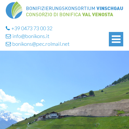
+39 0473 73 00 32
info@bonikons.it
bonikons@pec.rolmail.net