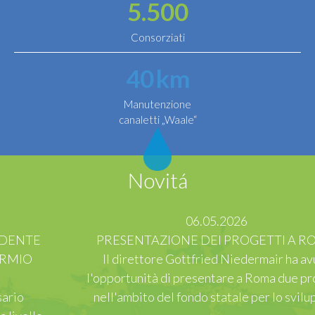
5.500
Consorziati
40
km
Manutenzione
canaletti „Waale“
Novitá
06.05.2026
PRESENTAZIONE DEI PROGETTI A ROMA
Il direttore Gottfried Niedermair ha avuto
l'opportunità di presentare a Roma due progetti
nell'ambito del fondo statale per lo sviluppo…