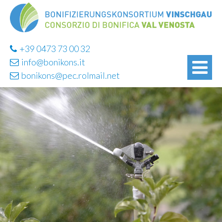
+39 0473 73 00 32
info@bonikons.it
bonikons@pec.rolmail.net