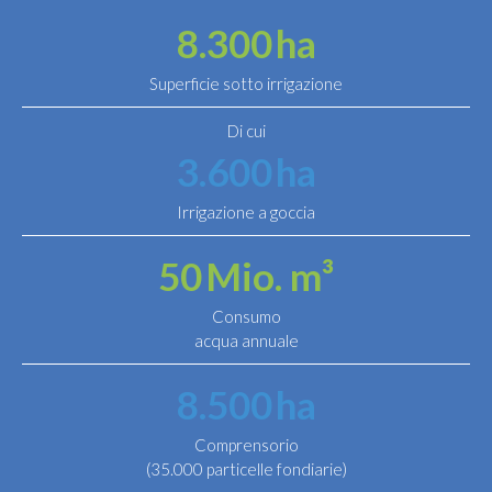
8.300
ha
Superficie sotto irrigazione
Di cui
3.600
ha
Irrigazione a goccia
50
Mio. m³
Consumo
acqua annuale
8.500
ha
Comprensorio
(35.000 particelle fondiarie)