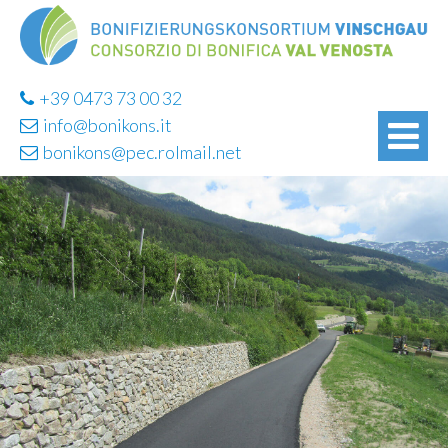
+39 0473 73 00 32
info@bonikons.it
bonikons@pec.rolmail.net