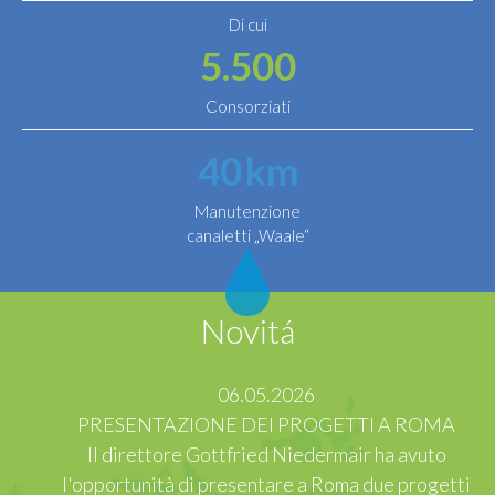
Di cui
5.500
Consorziati
40
km
Manutenzione
canaletti „Waale“
Novitá
06.05.2026
PRESENTAZIONE DEI PROGETTI A ROMA
Il direttore Gottfried Niedermair ha avuto
l'opportunità di presentare a Roma due progetti