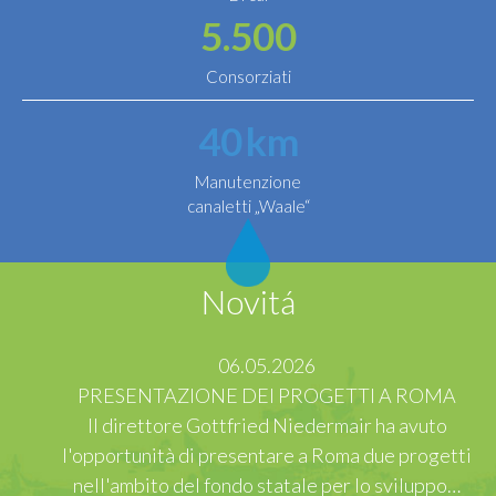
5.500
Consorziati
40
km
Manutenzione
canaletti „Waale“
Novitá
06.05.2026
PRESENTAZIONE DEI PROGETTI A ROMA
Il direttore Gottfried Niedermair ha avuto
l'opportunità di presentare a Roma due progetti
nell'ambito del fondo statale per lo sviluppo…