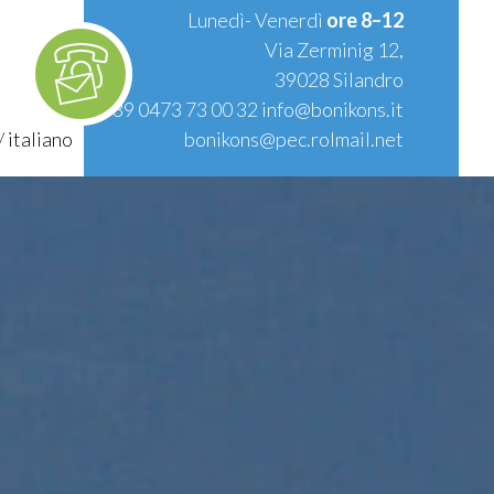
Lunedì- Venerdì
ore 8–12
Via Zerminig 12,
39028 Silandro
T.
+39 0473 73 00 32
info@bonikons.it
/
italiano
bonikons@pec.rolmail.net