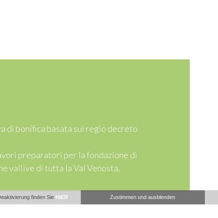
va di bonifica basata sul regio decreto
avori preparatori per la fondazione di
 vallive di tutta la Val Venosta.
eaktivierung finden Sie
HIER
.
Zustimmen und ausblenden