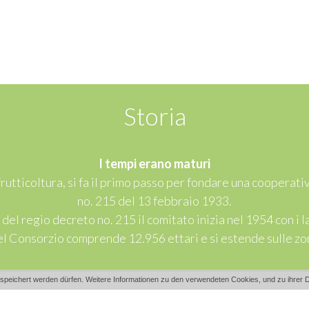
Storia
I tempi erano maturi
rutticoltura, si fa il primo passo per fondare una cooperati
no. 215 del 13 febbraio 1933.
el regio decreto no. 215 il comitato inizia nel 1954 con i l
l Consorzio comprende 12.956 ettari e si estende sulle zone
peichert werden dürfen. Weitere Informationen zu den verwendeten Cookies, und zu ihrer D