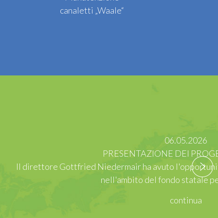
canaletti „Waale“
Roma due progetti