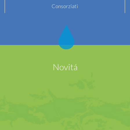
Consorziati
Novitá
06.05.2026
PRESENTAZIONE DEI PROGETTI A ROMA
tfried Niedermair ha avuto l'opportunità di presentare a 
nell'ambito del fondo statale per lo sviluppo…
continua