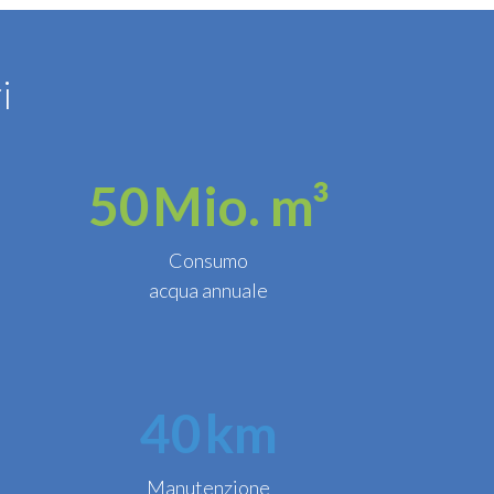
i
50
Mio. m³
Consumo
acqua annuale
40
km
Manutenzione