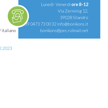
Lunedì- Venerdì
ore 8–12
Via Zerminig 12,
39028 Silandro
T.
+39 0473 73 00 32
info@bonikons.it
/
italiano
bonikons@pec.rolmail.net
12.2023