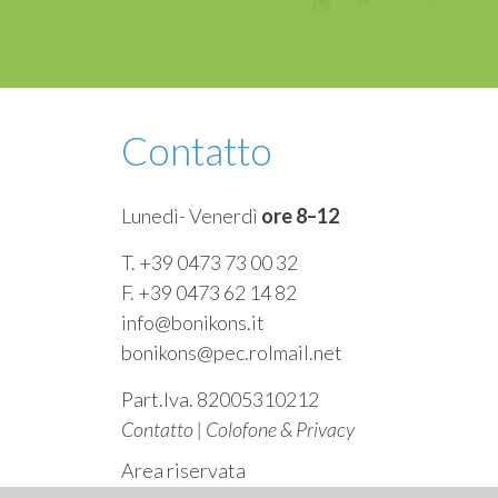
Contatto
Lunedì- Venerdì
ore 8–12
T. +39 0473 73 00 32
F. +39 0473 62 14 82
info@bonikons.it
bonikons@pec.rolmail.net
Part.Iva. 82005310212
Contatto
|
Colofone & Privacy
Area riservata