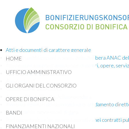
Atti e documenti di carattere generale
Ulteriori pubblicazioni ai sensi della delibera ANAC de
HOME
Atti relativi alla programmazione di lavori, opere, serviz
UFFICIO AMMINISTRATIVO
Delibera a contrarre
Avvisi e bandi
GLI ORGANI DEL CONSORZIO
Commissione giudicatrice
Avvisi relativi all’esito della procedura
OPERE DI BONIFICA
Avvisi sui risultati della procedura di affidamento dirett
Verbali delle commissioni di gara
BANDI
Pari opportunità e inclusione lavorativa nei contratti p
FINANZIAMENTI NAZIONALI
Collegi consultivi tecnici