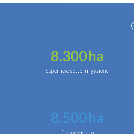
IL PIANO DI CLASSIFICA
NOVITÀ
PUBBLICAZIONI
8.300
ha
AMMINISTRAZIONE
TRASPARENTE
WHISTLEBLOWING
Superficie sotto irrigazione
DOWNLOAD
8.500
ha
Comprensorio