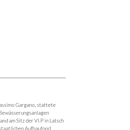
assimo Gargano, stattete
e Bewässerungsanlagen
nd am Sitz der VI.P in Latsch
 staatlichen Aufbaufond