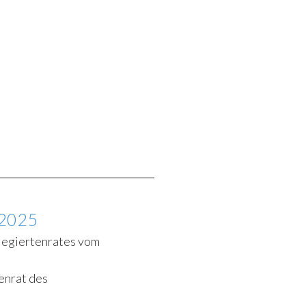
2025
elegiertenrates vom
enrat des