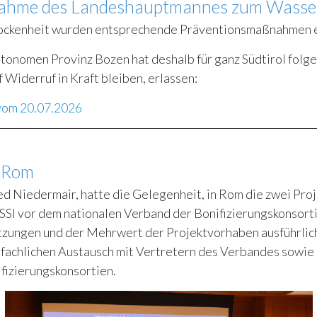
nahme des Landeshauptmannes zum Wasse
ockenheit wurden entsprechende Präventionsmaßnahmen e
onomen Provinz Bozen hat deshalb für ganz Südtirol fol
 Widerruf in Kraft bleiben, erlassen:
vom 20.07.2026
n Rom
ed Niedermair, hatte die Gelegenheit, in Rom die zwei Pr
SSI vor dem nationalen Verband der Bonifizierungskonsorti
tzungen und der Mehrwert der Projektvorhaben ausführlich 
m fachlichen Austausch mit Vertretern des Verbandes sowi
fizierungskonsortien.