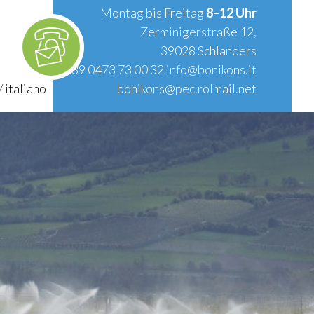
Montag bis Freitag
8–12 Uhr
Zerminigerstraße 12,
39028 Schlanders
T.
+39 0473 73 00 32
info@bonikons.it
/
italiano
bonikons@pec.rolmail.net