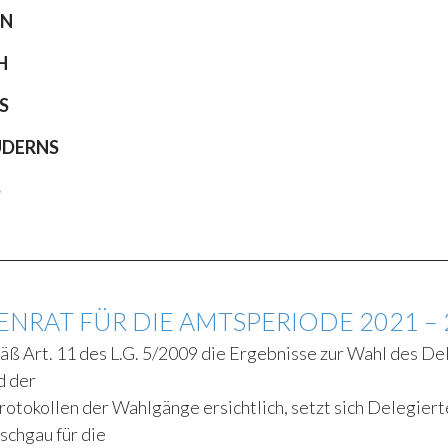
UN
H
S
UDERNS
S
NRAT FÜR DIE AMTSPERIODE 2021 – 
ß Art. 11 des L.G. 5/2009 die Ergebnisse zur Wahl des D
d der
rotokollen der Wahlgänge ersichtlich, setzt sich Delegiert
schgau für die