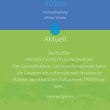
40
km
Instandhaltung
offene Waale
Aktuell
06.05.2026
PROJEKTVORSTELLUNG IN ROM
Der Geschäftsführer, Gottfried Niedermair, hatte
die Gelegenheit, in Rom die zwei Projekte im
Rahmen des staatlichen Aufbaufonds PNIISSI vor
dem…
mehr erfahren