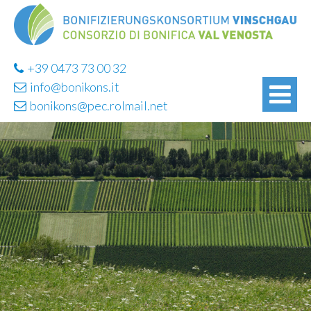
+39 0473 73 00 32
info@bonikons.it
bonikons@pec.rolmail.net