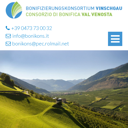
+39 0473 73 00 32
info@bonikons.it
bonikons@pec.rolmail.net