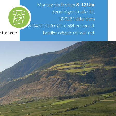
Montag bis Freitag
8–12 Uhr
Zerminigerstraße 12,
39028 Schlanders
T.
+39 0473 73 00 32
info@bonikons.it
/
italiano
bonikons@pec.rolmail.net