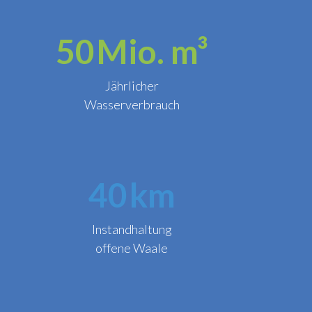
50
Mio. m³
Jährlicher
Wasserverbrauch
40
km
Instandhaltung
offene Waale