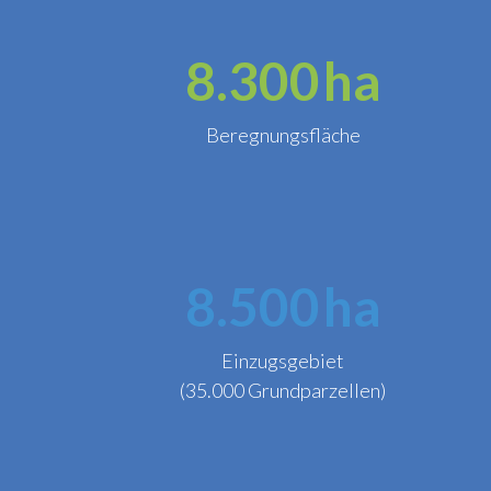
8.300
ha
Beregnungsfläche
8.500
ha
Einzugsgebiet
(35.000 Grundparzellen)