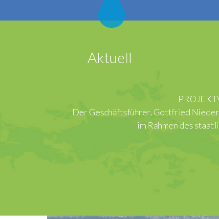
Aktuell
06.05.2026
PROJEKTVORSTELLUNG IN ROM
rer, Gottfried Niedermair, hatte die Gelegenheit, in Rom 
im Rahmen des staatlichen Aufbaufonds PNIISSI vor dem…
mehr erfahren