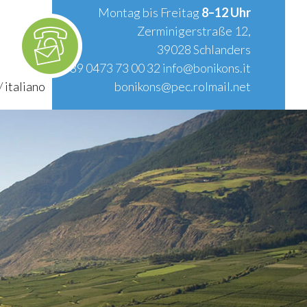
Montag bis Freitag
8–12 Uhr
Zerminigerstraße 12,
39028 Schlanders
T.
+39 0473 73 00 32
info@bonikons.it
/
italiano
bonikons@pec.rolmail.net