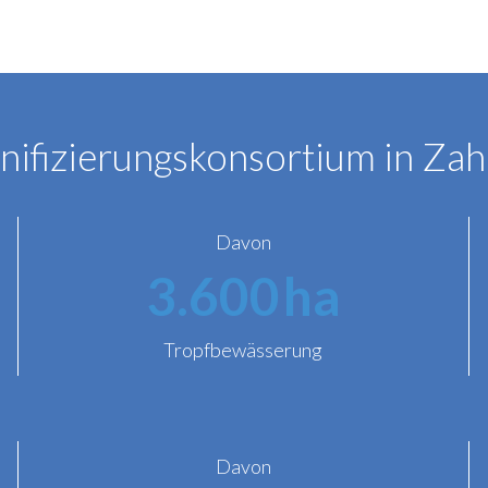
nifizierungskonsortium in Zah
Davon
3.600
ha
Tropfbewässerung
Davon