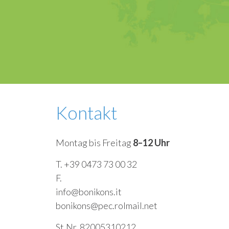
Kontakt
Montag bis Freitag
8–12 Uhr
T. +39 0473 73 00 32
F.
info@bonikons.it
bonikons@pec.rolmail.net
St.Nr. 82005310212