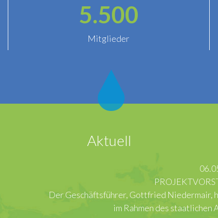
5.500
Mitglieder
Aktuell
06.05.2026
PROJEKTVORSTELLUNG IN ROM
rer, Gottfried Niedermair, hatte die Gelegenheit, in Rom 
im Rahmen des staatlichen Aufbaufonds PNIISSI vor dem…