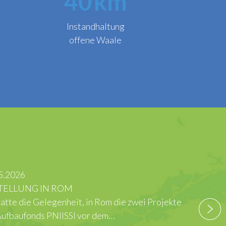
40
km
Instandhaltung
offene Waale
die zwei Projekte