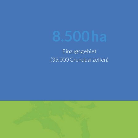
8.500
ha
Einzugsgebiet
(35.000 Grundparzellen)