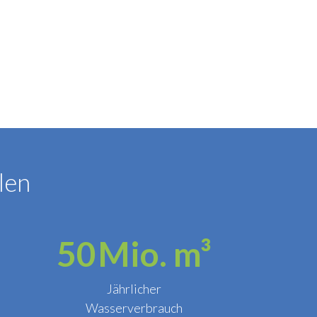
len
50
Mio. m³
Jährlicher
Wasserverbrauch