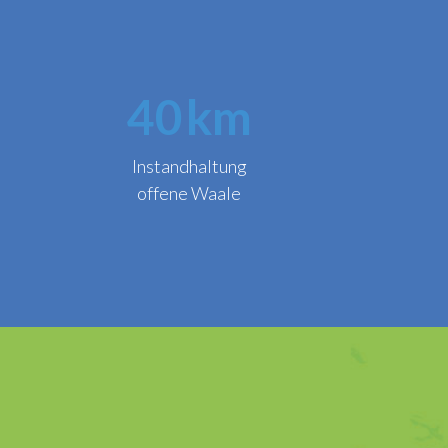
40
km
Instandhaltung
offene Waale