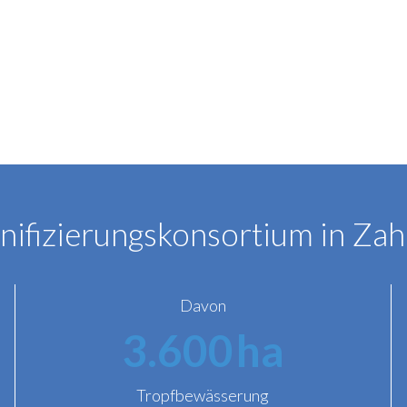
nifizierungskonsortium in Zah
Davon
3.600
ha
Tropfbewässerung