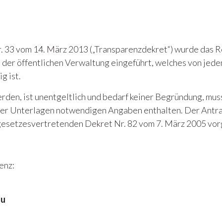
 33 vom 14. März 2013 („Transparenzdekret“) wurde das R
 der öffentlichen Verwaltung eingeführt, welches von jed
g ist.
rden, ist unentgeltlich und bedarf keiner Begründung, muss
der Unterlagen notwendigen Angaben enthalten. Der Antr
gesetzesvertretenden Dekret Nr. 82 vom 7. März 2005 vo
enz:
au