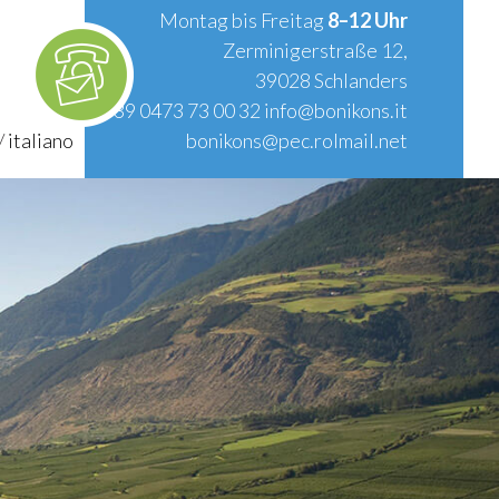
Montag bis Freitag
8–12 Uhr
Zerminigerstraße 12,
39028 Schlanders
T.
+39 0473 73 00 32
info@bonikons.it
/
italiano
bonikons@pec.rolmail.net