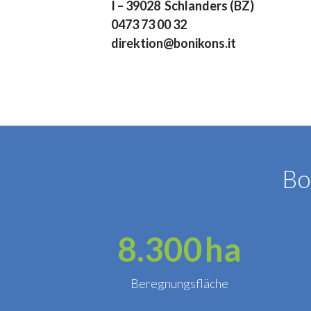
I – 39028 Schlanders (BZ)
0473 73 00 32
direktion@bonikons.it
Bo
8.300
ha
Beregnungsfläche