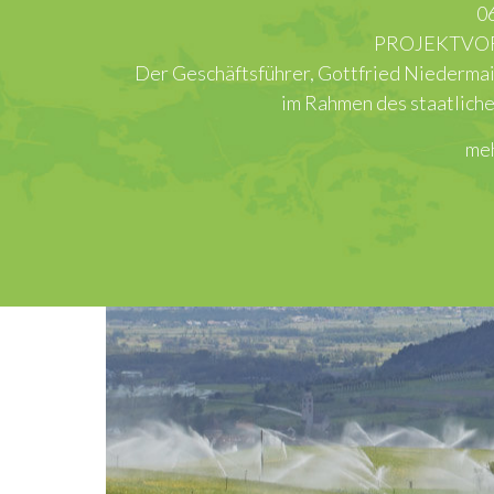
06.05.2026
PROJEKTVORSTELLUNG IN ROM
rer, Gottfried Niedermair, hatte die Gelegenheit, in Rom 
im Rahmen des staatlichen Aufbaufonds PNIISSI vor dem…
mehr erfahren