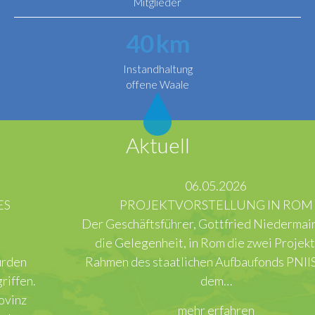
Mitglieder
40
km
Instandhaltung
offene Waale
Aktuell
06.05.2026
PROJEKTVORSTELLUNG IN ROM
Der Geschäftsführer, Gottfried Niedermair, hatte
die Gelegenheit, in Rom die zwei Projekte im
Rahmen des staatlichen Aufbaufonds PNIISSI vor
dem…
mehr erfahren