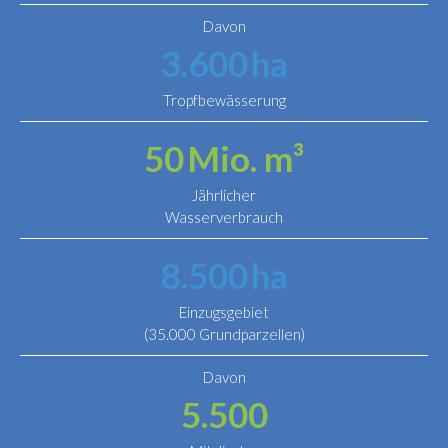
Davon
3.600
ha
Tropfbewässerung
50
Mio. m³
Jährlicher
Wasserverbrauch
8.500
ha
Einzugsgebiet
(35.000 Grundparzellen)
Davon
5.500