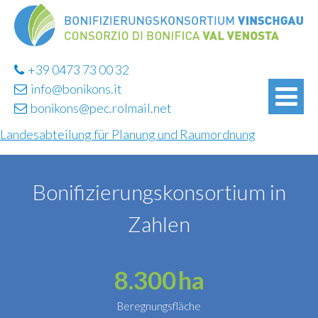
+39 0473 73 00 32
info@bonikons.it
bonikons@pec.rolmail.net
Landesabteilung für Planung und Raumordnung
Bonifizierungskonsortium in
Zahlen
8.300
ha
Beregnungsfläche