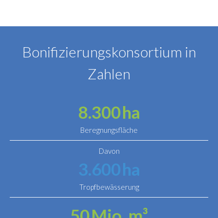
Bonifizierungskonsortium in
Zahlen
8.300
ha
Beregnungsfläche
Davon
3.600
ha
Tropfbewässerung
50
Mio. m³