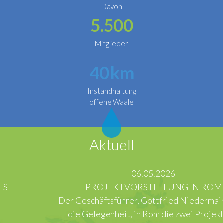
Davon
5.500
Mitglieder
40
km
Instandhaltung
offene Waale
Aktuell
06.05.2026
PROJEKTVORSTELLUNG IN ROM
Der Geschäftsführer, Gottfried Niedermair, hatte
die Gelegenheit, in Rom die zwei Projekte im