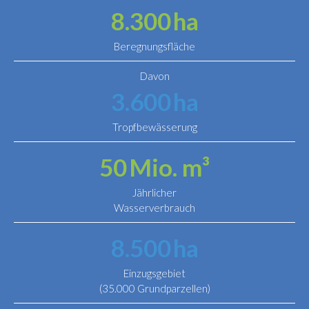
8.300
ha
Beregnungsfläche
Davon
3.600
ha
Tropfbewässerung
50
Mio. m³
Jährlicher
Wasserverbrauch
8.500
ha
Einzugsgebiet
(35.000 Grundparzellen)