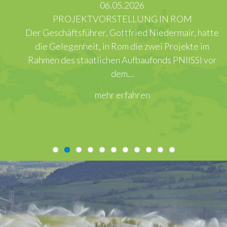
06.05.2026
PROJEKTVORSTELLUNG IN ROM
Der Geschäftsführer, Gottfried Niedermair, hatte
die Gelegenheit, in Rom die zwei Projekte im
Rahmen des staatlichen Aufbaufonds PNIISSI vor
dem…
mehr erfahren