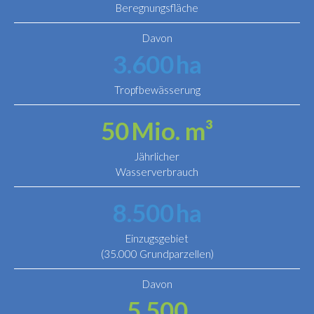
Beregnungsfläche
Davon
3.600
ha
Tropfbewässerung
50
Mio. m³
Jährlicher
Wasserverbrauch
8.500
ha
Einzugsgebiet
(35.000 Grundparzellen)
Davon
5.500