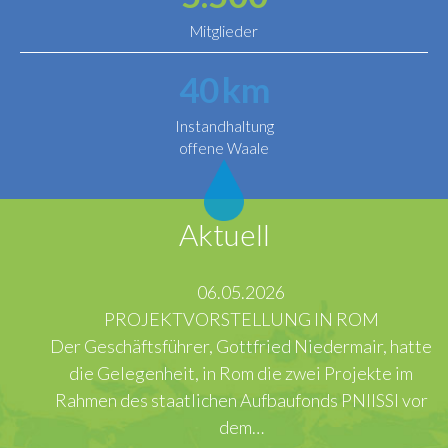
Mitglieder
40
km
Instandhaltung
offene Waale
Aktuell
06.05.2026
PROJEKTVORSTELLUNG IN ROM
Der Geschäftsführer, Gottfried Niedermair, hatte
die Gelegenheit, in Rom die zwei Projekte im
Rahmen des staatlichen Aufbaufonds PNIISSI vor
dem…