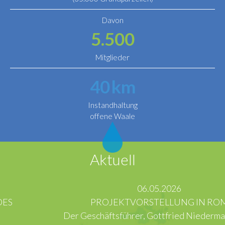
Davon
5.500
Mitglieder
40
km
Instandhaltung
offene Waale
Aktuell
06.05.2026
PROJEKTVORSTELLUNG IN ROM
Der Geschäftsführer, Gottfried Niedermair, hatte