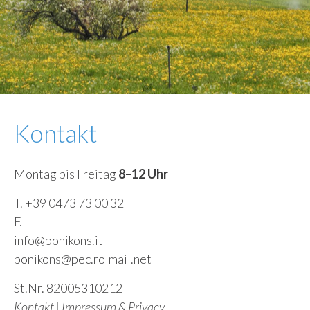
Kontakt
Montag bis Freitag
8–12 Uhr
T. +39 0473 73 00 32
F.
info@bonikons.it
bonikons@pec.rolmail.net
St.Nr. 82005310212
Kontakt
|
Impressum & Privacy