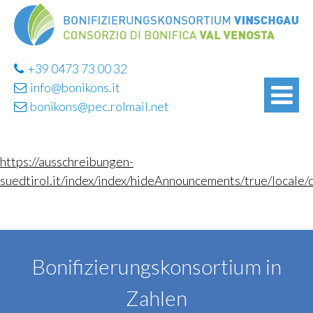
+39 0473 73 00 32
info@bonikons.it
bonikons@pec.rolmail.net
https://ausschreibungen-
suedtirol.it/index/index/hideAnnouncements/true/locale
Bonifizierungskonsortium in
Zahlen