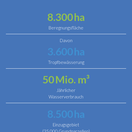
8.300
ha
Beregnungsfläche
Davon
3.600
ha
Tropfbewässerung
50
Mio. m³
Jährlicher
Wasserverbrauch
8.500
ha
Einzugsgebiet
(35.000 Grundparzellen)